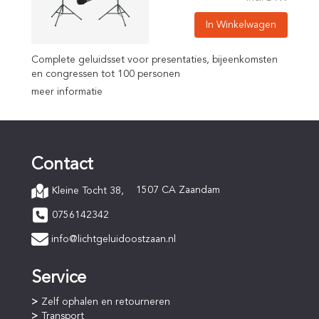
In Winkelwagen
Complete geluidsset voor presentaties, bijeenkomsten
en congressen tot 100 personen
meer informatie
Contact
1507 CA Zaandam
Kleine Tocht 38,
0756142342
info@lichtgeluidoostzaan.nl
Service
Zelf ophalen en retourneren
Transport