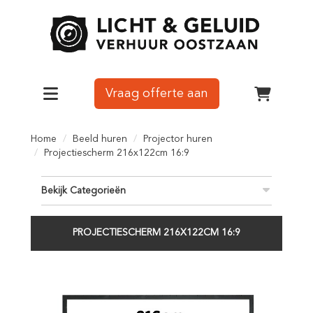
Vraag offerte aan
Toggle navigation
winkelw
Home
Beeld huren
Projector huren
Projectiescherm 216x122cm 16:9
Bekijk Categorieën
PROJECTIESCHERM 216X122CM 16:9