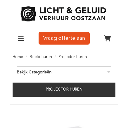
Vraag offerte aan
Toggle navigation
winkelw
Home
Beeld huren
Projector huren
Bekijk Categorieën
PROJECTOR HUREN