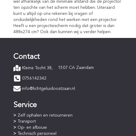
wel afhankelijk van de minimale afstand die de projector
ten opzichte van het scherm moet hebben. Uiteraard
kunt u altijd op ons rekenen bij vragen of
onduidelijkheden rond het werken met een projector.
Heeft u een projectiescherm nodig dat groter is dan
488x274 cm? Ook dan kunnen wij u verder helpen.
Contact
1507 CA Zaandam
Kleine Tocht 38,
0756142342
info@lichtgeluidoostzaan.nl
Service
Zelf ophalen en retourneren
Transport
Op- en afbouw
Technisch personeel