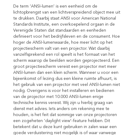
De term ‘ANSI-lumen’ is een eenheid om de
lichtopbrengst van een lichtverspreidend object mee uit
te drukken. Daarbij staat ANSI voor American National
Standards Institute, een overkoepelend orgaan in de
Verenigde Staten dat standaarden en eenheden
definieert voor het bedrijfsleven en de consument. Hoe
hoger de ANSI-lumenwaarde, hoe meer licht op het
projectiescherm valt van een projector. Wat daarbij
vanzelfsprekend een rol speelt is het formaat van het
scherm waarop de beelden worden geprojecteerd. Een
groot projectiescherm vereist een projector met meer
ANSI-lumen dan een klein scherm. Wanneer u voor een
bijeenkomst of lezing dus een kleine ruimte afhuurt, is
het gebruik van een projector met veel ANSI-lumen niet
nodig. Overigens is voor het installeren en bedienen
van de projector met 10.000 ANSI-lumen enige
technische kennis vereist. Wij zijn u hierbij graag van
dienst met advies. Iets anders om rekening mee te
houden, is het feit dat sommige van onze projectoren
een zogeheten ‘daylight view’-feature hebben. Dit
betekent dat u deze kunt gebruiken in zalen waar een
goede verduistering niet mogelijk is of waar vanwege