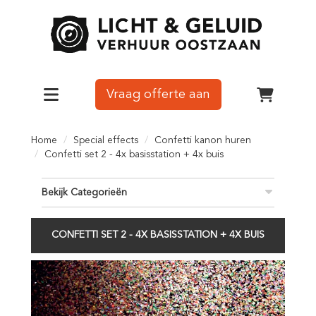
Vraag offerte aan
Toggle navigation
winkelw
Home
Special effects
Confetti kanon huren
Confetti set 2 - 4x basisstation + 4x buis
Bekijk Categorieën
CONFETTI SET 2 - 4X BASISSTATION + 4X BUIS