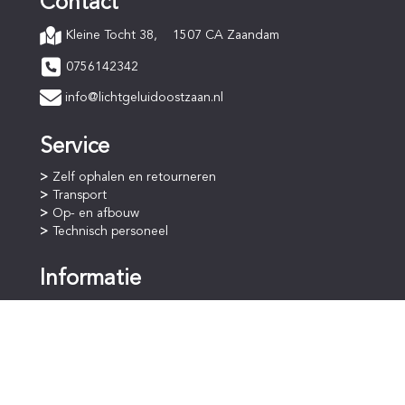
Contact
1507 CA Zaandam
Kleine Tocht 38,
0756142342
info@lichtgeluidoostzaan.nl
Service
Zelf ophalen en retourneren
Transport
Op- en afbouw
Technisch personeel
Informatie
Online bestellen
Betaalprocedure
Huurperiode
Staffelkorting