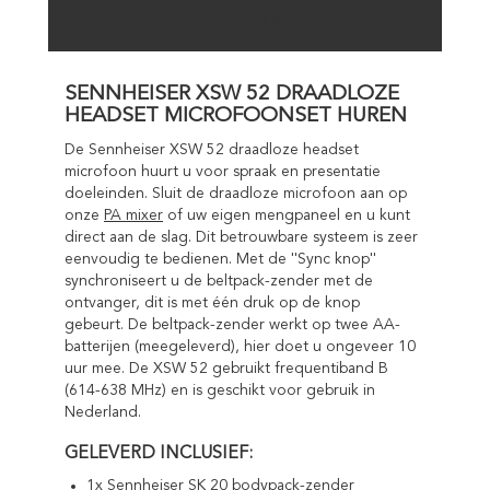
OMSCHRIJVING
SENNHEISER XSW 52 DRAADLOZE
HEADSET MICROFOONSET HUREN
De Sennheiser XSW 52 draadloze headset
microfoon huurt u voor spraak en presentatie
doeleinden. Sluit de draadloze microfoon aan op
onze
PA mixer
of uw eigen mengpaneel en u kunt
direct aan de slag. Dit betrouwbare systeem is zeer
eenvoudig te bedienen. Met de ''Sync knop''
synchroniseert u de beltpack-zender met de
ontvanger, dit is met één druk op de knop
gebeurt. De beltpack-zender werkt op twee AA-
batterijen (meegeleverd), hier doet u ongeveer 10
uur mee. De XSW 52 gebruikt frequentiband B
(614-638 MHz) en is geschikt voor gebruik in
Nederland.
GELEVERD INCLUSIEF:
1x Sennheiser SK 20 bodypack-zender