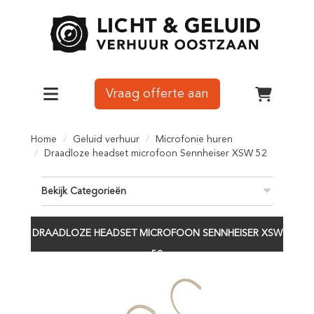
Vraag offerte aan
Toggle navigation
winkelw
Home
Geluid verhuur
Microfonie huren
Draadloze headset microfoon Sennheiser XSW 52
Bekijk Categorieën
DRAADLOZE HEADSET MICROFOON SENNHEISER XSW
52