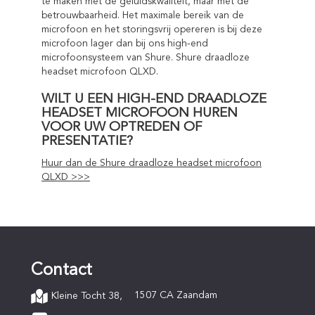
te maken met de geluidskwaliteit, maar met de
betrouwbaarheid. Het maximale bereik van de
microfoon en het storingsvrij opereren is bij deze
microfoon lager dan bij ons high-end
microfoonsysteem van Shure. Shure draadloze
headset microfoon QLXD.
WILT U EEN HIGH-END DRAADLOZE
HEADSET MICROFOON HUREN
VOOR UW OPTREDEN OF
PRESENTATIE?
Huur dan de Shure draadloze headset microfoon
QLXD >>>
Contact
1507 CA Zaandam
Kleine Tocht 38,