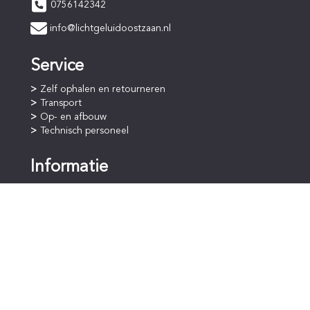
0756142342
info@lichtgeluidoostzaan.nl
Service
Zelf ophalen en retourneren
Transport
Op- en afbouw
Technisch personeel
Informatie
Online bestellen
Betaalprocedure
Huurperiode
Staffelkorting
Voorwaarden
Algemene voorwaarden
Privacyverklaring (AVG)