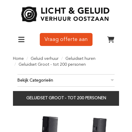
Vraag offerte aan
Toggle navigation
winkelw
Home
Geluid verhuur
Geluidset huren
Geluidset Groot - tot 200 personen
Bekijk Categorieën
GELUIDSET GROOT - TOT 200 PERSONEN