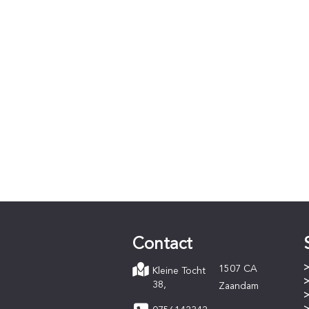
Contact
1507 CA
Kleine Tocht
38,
Zaandam