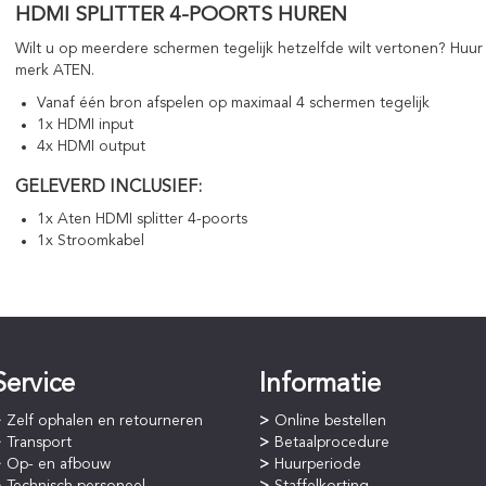
HDMI SPLITTER 4-POORTS HUREN
Wilt u op meerdere schermen tegelijk hetzelfde wilt vertonen? Huur
merk ATEN.
Vanaf één bron afspelen op maximaal 4 schermen tegelijk
1x HDMI input
4x HDMI output
GELEVERD INCLUSIEF:
1x Aten HDMI splitter 4-poorts
1x Stroomkabel
Service
Informatie
Zelf ophalen en retourneren
Online bestellen
Transport
Betaalprocedure
Op- en afbouw
Huurperiode