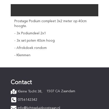
OMSCHRIJVING
Prostage Podium compleet 3x2 meter op 40cm
hoogte.
- 3x Podiumdeel 2x1
- 3x set poten 40cm hoog
- Afrokdoek rondom
- Klemmen
Contact
1507 CA Zaandam
Kleine Tocht 38,
0756142342
info@lichtgeluidoostzaan.nl