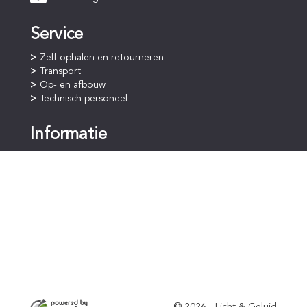
Service
Zelf ophalen en retourneren
Transport
Op- en afbouw
Technisch personeel
Informatie
Online bestellen
Betaalprocedure
Huurperiode
Staffelkorting
Voorwaarden
Algemene voorwaarden
Privacyverklaring (AVG)
Verzekering