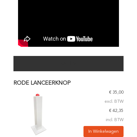
OPTIES
RODE LANCEERKNOP
€
35,00
excl. BTW
€
42,35
incl. BTW
In Winkelwagen