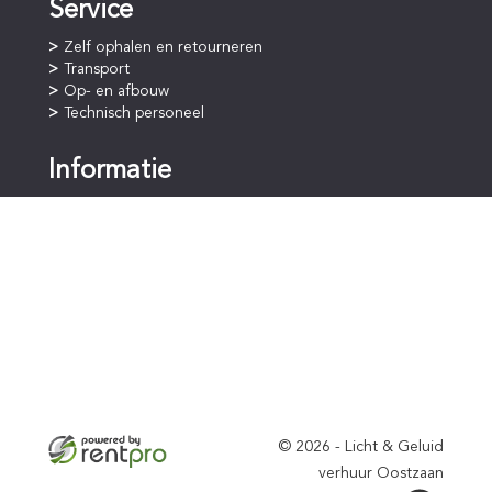
Service
Zelf ophalen en retourneren
Transport
Op- en afbouw
Technisch personeel
Informatie
Online bestellen
Betaalprocedure
Huurperiode
Staffelkorting
Voorwaarden
Algemene voorwaarden
Privacyverklaring (AVG)
Verzekering
© 2026 - Licht & Geluid
verhuur Oostzaan