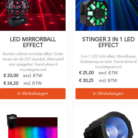
LED MIRRORBALL
STINGER 3 IN 1 LED
EFFECT
EFFECT
Ruimte vullend mirrorbal effect. Grote
3-in-1 LED licht effect. Moonflower,
versie van de LED discobal. Alternatief
stroboscoop en laser. Stand alone of
voor spiegelbol. Stand alone of
muziekgestuurd
muziekgestuurd
€
25,00
excl. BTW
€
20,00
excl. BTW
€
30,25
incl. BTW
€
24,20
incl. BTW
In Winkelwagen
In Winkelwagen