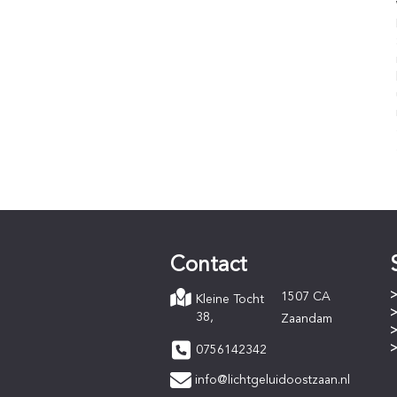
Contact
1507 CA
Kleine Tocht
38,
Zaandam
0756142342
info@lichtgeluidoostzaan.nl