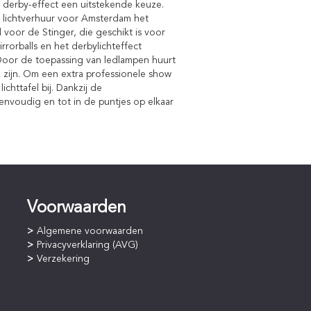
t derby-effect een uitstekende keuze.
e
lichtverhuur
voor Amsterdam het
 voor de Stinger, die geschikt is voor
rrorballs en het derbylichteffect
Door de toepassing van ledlampen huurt
k zijn. Om een extra professionele show
chttafel bij. Dankzij de
nvoudig en tot in de puntjes op elkaar
Voorwaarden
Algemene voorwaarden
Privacyverklaring (AVG)
Verzekering