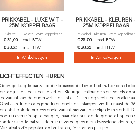
PRIKKABEL - LUXE WIT -
PRIKKABEL - KLEUREN 
25M KOPPELBAAR
25M KOPPELBAAR
Prikkabel - Luxe wit - 25m koppelbaar
Prikkabel - Kleuren - 25m koppelbaa
€
25,00
excl. BTW
€
25,00
excl. BTW
€
30,25
incl. BTW
€
30,25
incl. BTW
In Winkelwagen
In Winkelwagen
LICHTEFFECTEN HUREN
Geen geslaagde party zonder bijpassende lichteffecten. Lampen die be
om de juiste sfeer neer te zetten. Kleurige lichtbundels die speels 
ledvariant van de ouderwetse discobal. Dit en nog veel meer is allemaal
Oostzaan. In de categorie traditionele discolampen vindt u naast de 3
discobal ook de professionele variant hiervan, namelijk de mirrorball. D
hoeft u evenmin op te hangen, maar plaatst u op de grond of op een
ronddraaiende bal vult de ruimte vervolgens met afwisselend kleuren,
Mirrorballs zijn populair op bruiloften, feesten en partijen.