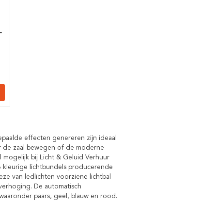
-
r
paalde effecten genereren zijn ideaal
door de zaal bewegen of de moderne
 mogelijk bij Licht & Geluid Verhuur
6 kleurige lichtbundels producerende
eze van ledlichten voorziene lichtbal
 verhoging. De automatisch
 waaronder paars, geel, blauw en rood.