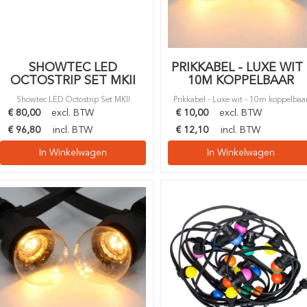
SHOWTEC LED
PRIKKABEL - LUXE WIT 
OCTOSTRIP SET MKII
10M KOPPELBAAR
Showtec LED Octostrip Set MKII
Prikkabel - Luxe wit - 10m koppelbaa
€
80,00
excl. BTW
€
10,00
excl. BTW
€
96,80
incl. BTW
€
12,10
incl. BTW
In Winkelwagen
In Winkelwagen