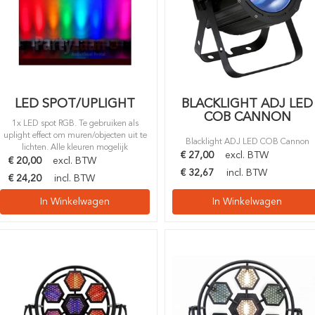
LED SPOT/UPLIGHT
BLACKLIGHT ADJ LED
COB CANNON
1x LED spot RGB. Te gebruiken als
uplight effect om muren/objecten uit te
Blacklight ADJ LED COB Cannon
lichten. Alle kleuren mogelijk
€
27,00
excl. BTW
€
20,00
excl. BTW
€
32,67
incl. BTW
€
24,20
incl. BTW
In Winkelwagen
In Winkelwagen