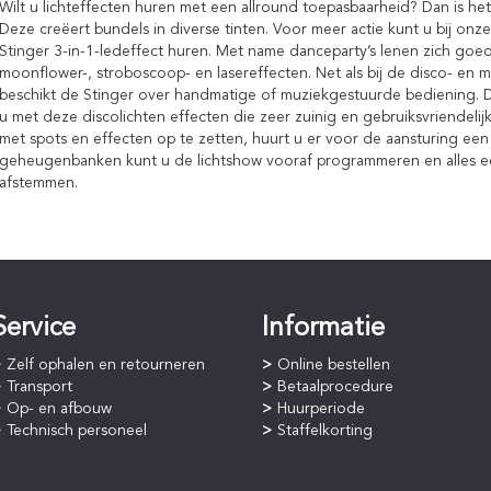
Wilt u lichteffecten huren met een allround toepasbaarheid? Dan is he
Deze creëert bundels in diverse tinten. Voor meer actie kunt u bij onz
Stinger 3-in-1-ledeffect huren. Met name danceparty’s lenen zich goed
moonflower-, stroboscoop- en lasereffecten. Net als bij de disco- en mi
beschikt de Stinger over handmatige of muziekgestuurde bediening. 
u met deze discolichten effecten die zeer zuinig en gebruiksvriendelij
met spots en effecten op te zetten, huurt u er voor de aansturing een li
geheugenbanken kunt u de lichtshow vooraf programmeren en alles ee
afstemmen.
Service
Informatie
Zelf ophalen en retourneren
Online bestellen
Transport
Betaalprocedure
Op- en afbouw
Huurperiode
Technisch personeel
Staffelkorting