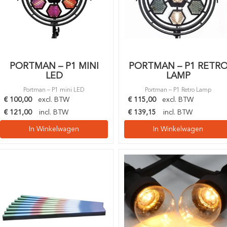
PORTMAN – P1 MINI
PORTMAN – P1 RETR
LED
LAMP
Portman – P1 mini LED
Portman – P1 Retro Lamp
€
100,00
excl. BTW
€
115,00
excl. BTW
€
121,00
incl. BTW
€
139,15
incl. BTW
In Winkelwagen
In Winkelwagen