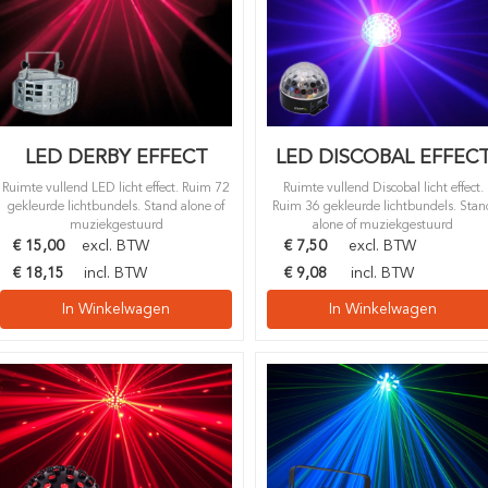
LED DERBY EFFECT
LED DISCOBAL EFFEC
Ruimte vullend LED licht effect. Ruim 72
Ruimte vullend Discobal licht effect.
gekleurde lichtbundels. Stand alone of
Ruim 36 gekleurde lichtbundels. Stan
muziekgestuurd
alone of muziekgestuurd
€
15,00
excl. BTW
€
7,50
excl. BTW
€
18,15
incl. BTW
€
9,08
incl. BTW
In Winkelwagen
In Winkelwagen